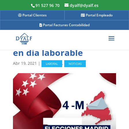
91 527 96 70
dyalf@dyalf.es
Portal Clientes
Portal Empleado
Portal Facturas Contabilidad
Elecciones en Madrid
en día laborable
Abr 19, 2021
|
,
LABORAL
NOTICIAS