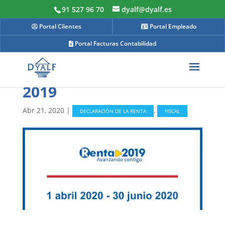
91 527 96 70
dyalf@dyalf.es
Portal Clientes
Portal Empleado
Portal Facturas Contabilidad
Renta y Patrimonio ej
2019
Abr 21, 2020
|
,
DECLARACIÓN DE LA RENTA
FISCAL