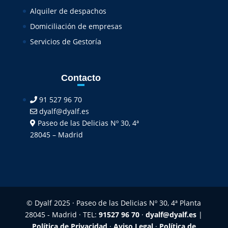
Alquiler de despachos
Domiciliación de empresas
Servicios de Gestoría
Contacto
91 527 96 70
dyalf@dyalf.es
Paseo de las Delicias Nº 30, 4ª
28045 – Madrid
© Dyalf 2025 · Paseo de las Delicias Nº 30, 4ª Planta
28045 - Madrid · TEL:
91527 96 70
·
dyalf@dyalf.es
|
Política de Privacidad
·
Aviso Legal
·
Política de