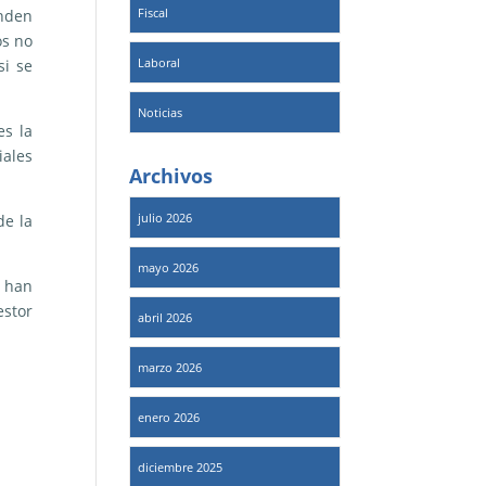
Fiscal
enden
os no
Laboral
si se
Noticias
es la
iales
Archivos
julio 2026
de la
mayo 2026
a han
estor
abril 2026
marzo 2026
enero 2026
diciembre 2025