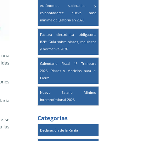
Autónomos societarios y
colaboradores: nueva base
mínima obligatoria en 2026
Factura electrónica obligatoria
B2B: Guía sobre plazos, requisitos
y normativa 2026
, una
idas
Calendario Fiscal 1º Trimestre
2026: Plazos y Modelos para el
Cierre
iones
Nuevo Salario Mínimo
Interprofesional 2026
taria
Categorías
ue se
a las
Declaración de la Renta