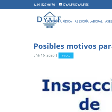
91 527 96 70
DYALF@DYALF.ES
ASESORÍA JURÍDICA
ASESORÍA LABORAL
ASES
Posibles motivos pa
Ene 16, 2020
|
FISCAL