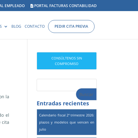
AL EMPLEADO
PORTAL FACTURAS CONTABILIDAD
S
BLOG
CONTACTO
PEDIR CITA PREVIA
CONSÚLTENOS SIN
COMPROMISO
on la
Entradas recientes
do el
Calendario fiscal 2º trimestre 2026:
 cita
plazos y modelos que vencen en
julio