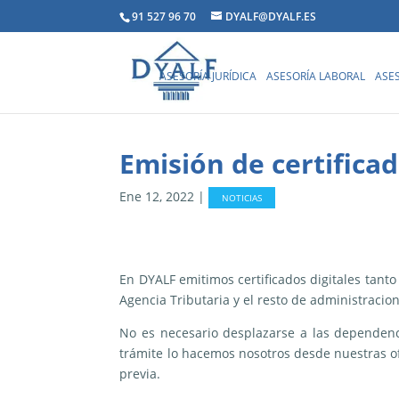
91 527 96 70
DYALF@DYALF.ES
ASESORÍA JURÍDICA
ASESORÍA LABORAL
ASES
Emisión de certifica
Ene 12, 2022
|
NOTICIAS
En DYALF emitimos certificados digitales tanto
Agencia Tributaria y el resto de administracio
No es necesario desplazarse a las dependenci
trámite lo hacemos nosotros desde nuestras ofi
previa.