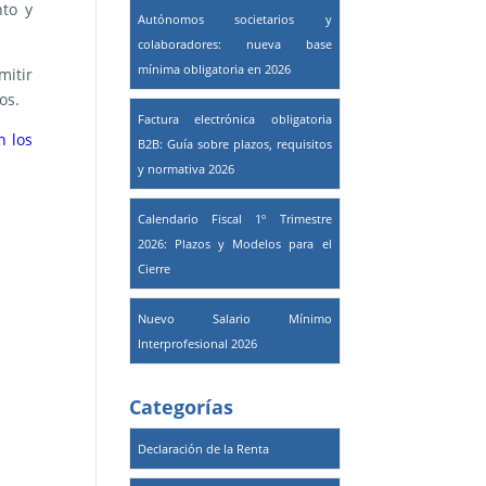
nto y
Autónomos societarios y
colaboradores: nueva base
mínima obligatoria en 2026
mitir
os.
Factura electrónica obligatoria
n los
B2B: Guía sobre plazos, requisitos
y normativa 2026
Calendario Fiscal 1º Trimestre
2026: Plazos y Modelos para el
Cierre
Nuevo Salario Mínimo
Interprofesional 2026
Categorías
Declaración de la Renta